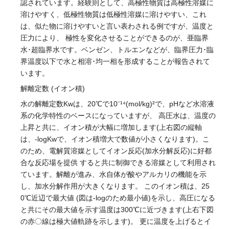
認されています。経験則として、高極性物質は高極性溶媒に
溶けやすく、低極性物質は低極性溶媒に溶けやすい、これ
は、似た物に溶けやすいと言い表わされる例ですが、温度と
圧力により、 極性を変化させることができるのが、亜臨界
水･超臨界水です。ベンゼン、トルエンなどが、臨界圧力･臨
界温度以下で水と相溶･均一相を形成することが報告されて
います。
解離定数 (イオン積)
水の解離定数Kwは、20℃で10⁻¹⁴(mol/kg)²で、pHなど水溶液
系の化学特性のベースになっていますが、 高圧水は、温度の
上昇と共に、イオン積が大幅に増加します(上右図の縦軸
は、-logKwで、イオン積増大で数値が小さくなります)。こ
のため、電解質溶媒としてイオン反応(加水分解反応)に好都
合な反応場を提供 すると共に制御できる溶媒として利用され
ています。解離が進み、水自体が酸やアルカリの機能を示
し、加水分解作用が大きくなります。
このイオン積は、25
0℃近辺で最大値 (図は-logのため最小値)を示し、高圧になる
と共にその最大値を示す温度は300℃に近づきます(上右下図
の赤〇線は極大値軌跡を示します)。 更に温度を上げるとイ