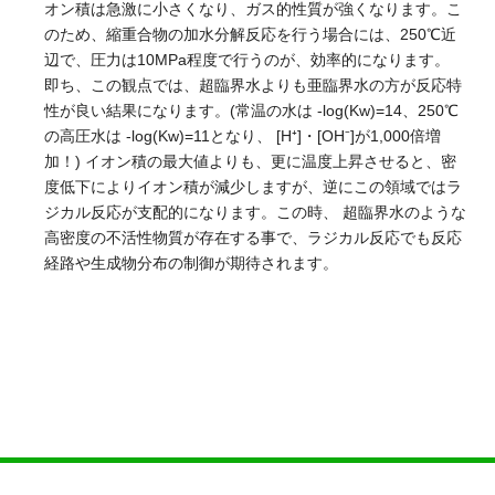
オン積は急激に小さくなり、ガス的性質が強くなります。こ
のため、縮重合物の加水分解反応を行う場合には、250℃近
辺で、圧力は10MPa程度で行うのが、効率的になります。
即ち、この観点では、超臨界水よりも亜臨界水の方が反応特
性が良い結果になります。
(常温の水は -log(Kw)=14、250℃
の高圧水は -log(Kw)=11となり、 [H⁺]・[OH⁻]が1,000倍増
加！) イオン積の最大値よりも、更に温度上昇させると、密
度低下によりイオン積が減少しますが、逆にこの領域ではラ
ジカル反応が支配的になります。この時、 超臨界水のような
高密度の不活性物質が存在する事で、ラジカル反応でも反応
経路や生成物分布の制御が期待されます。