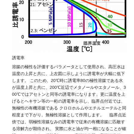
誘電率
溶媒の極性を評価するパラメータとして使用され、高圧水は
温度の上昇と共に、上左図に示しように誘電率が大幅に低下
します。 このため、20℃時に誘電率80の極性溶媒である水
が温度上昇と共に、200℃近辺でメタノールやエタノール、3
00℃ではアセトンと同等の誘電率になります。更に温度を上
げるとヘキサン等の一桁の誘電率を示し、臨界点付近では、
無極性の有機溶媒である クロロホルムやエチルエーテルと同
程度まで下がり、無極性溶媒として作用します。 臨界点近
傍では、弱極性溶媒なみの誘電率で従来の有機溶媒に匹敵す
る溶解力が期待され、 実際に水と油が均一相になることが確