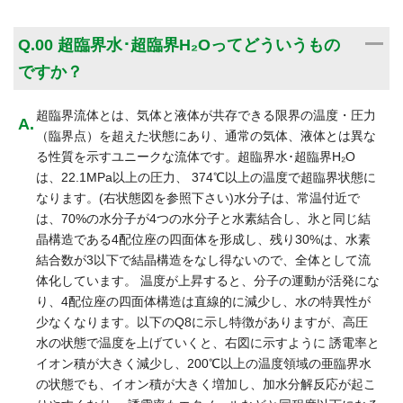
A
Q.00 超臨界水･超臨界H₂Oってどういうもの
ですか？
超臨界流体とは、気体と液体が共存できる限界の温度・圧力
（臨界点）を超えた状態にあり、通常の気体、液体とは異な
る性質を示すユニークな流体です。超臨界水･超臨界H₂O
は、22.1MPa以上の圧力、 374℃以上の温度で超臨界状態に
なります。
(右状態図を参照下さい)
水分子は、常温付近で
は、70%の水分子が4つの水分子と水素結合し、氷と同じ結
晶構造である4配位座の四面体を形成し、残り30%は、水素
結合数が3以下で結晶構造をなし得ないので、全体として流
体化しています。 温度が上昇すると、分子の運動が活発にな
り、4配位座の四面体構造は直線的に減少し、水の特異性が
少なくなります。以下のQ8に示し特徴がありますが、高圧
水の状態で温度を上げていくと、右図に示すように 誘電率と
イオン積が大きく減少し、200℃以上の温度領域の亜臨界水
の状態でも、イオン積が大きく増加し、加水分解反応が起こ