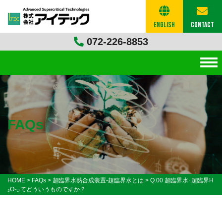
English
Contact
072-226-8853
FAQs
HOME
>
FAQs
>
超臨界水熱合成装置-超臨界水とは
>
Q.00 超臨界水･超臨界H
₂Oってどういうものですか？