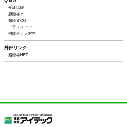
Q & A
受託試験
超臨界水
超臨界CO₂
ドライスノウ
機能性ナノ材料
外部リンク
超臨界NET