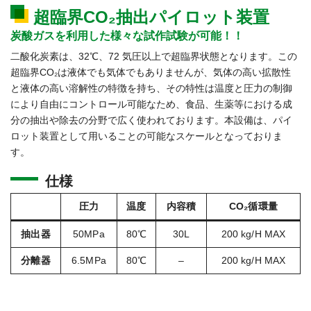
超臨界CO₂抽出パイロット装置
炭酸ガスを利用した様々な試作試験が可能！！
二酸化炭素は、32℃、72 気圧以上で超臨界状態となります。この
超臨界CO₂は液体でも気体でもありませんが、気体の高い拡散性
と液体の高い溶解性の特徴を持ち、その特性は温度と圧力の制御
により自由にコントロール可能なため、食品、生薬等における成
分の抽出や除去の分野で広く使われております。本設備は、パイ
ロット装置として用いることの可能なスケールとなっておりま
す。
仕様
圧力
温度
内容積
CO₂循環量
抽出器
50MPa
80℃
30L
200 kg/H MAX
分離器
6.5MPa
80℃
–
200 kg/H MAX