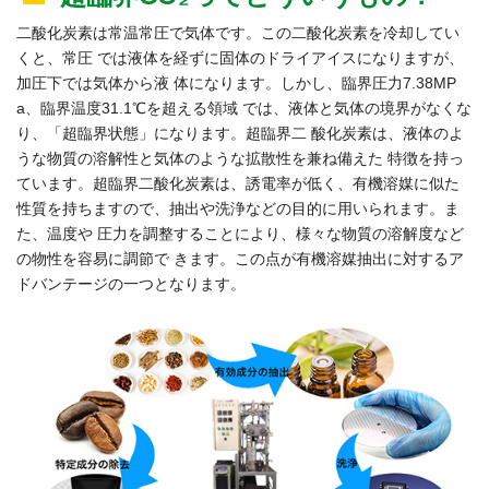
二酸化炭素は常温常圧で気体です。この二酸化炭素を冷却してい
くと、常圧 では液体を経ずに固体のドライアイスになりますが、
加圧下では気体から液 体になります。しかし、臨界圧力7.38MP
a、臨界温度31.1℃を超える領域 では、液体と気体の境界がなくな
り、「超臨界状態」になります。超臨界二 酸化炭素は、液体のよ
うな物質の溶解性と気体のような拡散性を兼ね備えた 特徴を持っ
ています。超臨界二酸化炭素は、誘電率が低く、有機溶媒に似た
性質を持ちますので、抽出や洗浄などの目的に用いられます。ま
た、温度や 圧力を調整することにより、様々な物質の溶解度など
の物性を容易に調節で きます。この点が有機溶媒抽出に対するア
ドバンテージの一つとなります。