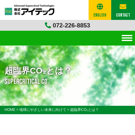
English
Contact
072-226-8853
超臨界CO₂とは？
Supercritical CO₂
HOME
>
地球にやさしい未来に向けて
>
超臨界CO₂とは？