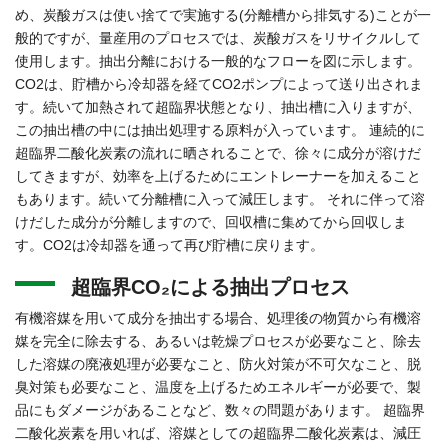
め、炭酸ガスは使い捨てで実施する(分離槽から排気する)ことが一
般的ですが、量産用のプロセスでは、炭酸ガスをリサイクルして
使用します。抽出分離における一般的なフローを図に示します。
CO2は、貯槽から冷却器を経てCO2ポンプによって送り出されま
す。続いて加熱されて超臨界状態となり、抽出槽に入りますが、
この抽出槽の中には抽出処理する原料が入っています。 連続的に
超臨界二酸化炭素の流れに晒されることで、徐々に成分が溶けだ
してきますが、効率を上げるためにエントレーナーを加えること
もあります。続いて分離槽に入って減圧します。 それに伴って溶
けだした成分が分離しますので、回収槽に集めてから回収しま
す。CO2は冷却器を通って再び貯槽に戻ります。
超臨界CO₂による抽出プロセス
有機溶媒を用いて成分を抽出する場合、処理後の物質から有機溶
媒を完全に除去する、あるいは乾燥プロセスが必要なこと、除去
した溶媒の廃液処理が必要なこと、防火対策が不可欠なこと、脱
臭対策も必要なこと、温度を上げるためエネルギーが必要で、製
品にもダメージがあることなど、数々の問題があります。 超臨界
二酸化炭素を用いれば、溶媒としての超臨界二酸化炭素は、減圧