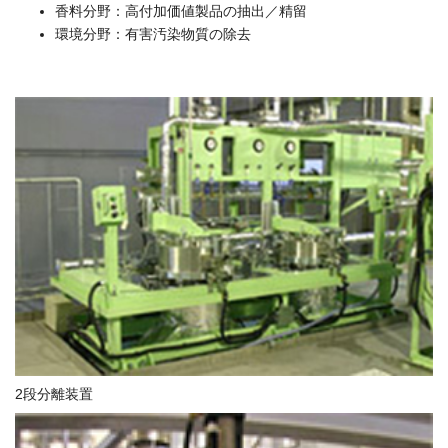
香料分野：高付加価値製品の抽出／精留
環境分野：有害汚染物質の除去
2段分離装置