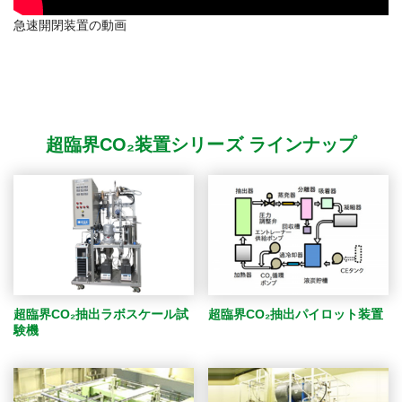
急速開閉装置の動画
超臨界CO₂装置シリーズ ラインナップ
超臨界CO₂抽出パイロット装置
超臨界CO₂抽出ラボスケール試
験機