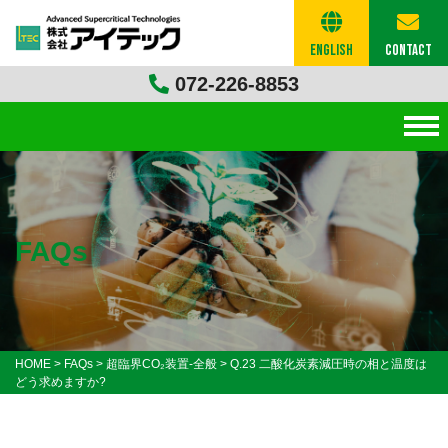
English
Contact
072-226-8853
FAQs
HOME
>
FAQs
>
超臨界CO₂装置-全般
>
Q.23 二酸化炭素減圧時の相と温度は
どう求めますか?