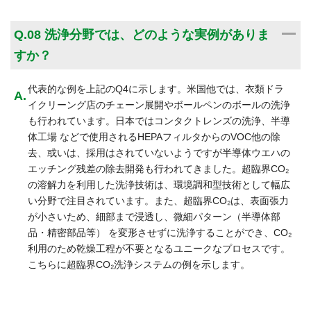
A
Q.08 洗浄分野では、どのような実例がありま
すか？
代表的な例を上記のQ4に示します。米国他では、衣類ドラ
イクリーング店のチェーン展開やボールペンのボールの洗浄
も行われています。日本ではコンタクトレンズの洗浄、半導
体工場 などで使用されるHEPAフィルタからのVOC他の除
去、或いは、採用はされていないようですが半導体ウエハの
エッチング残差の除去開発も行われてきました。
超臨界CO₂
の溶解力を利用した洗浄技術は、環境調和型技術として幅広
い分野で注目されています。また、超臨界CO₂は、表面張力
が小さいため、細部まで浸透し、微細パターン（半導体部
品・精密部品等） を変形させずに洗浄することができ、CO₂
利用のため乾燥工程が不要となるユニークなプロセスです。
こちらに
超臨界CO₂洗浄システム
の例を示します。