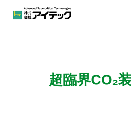
超臨界CO₂