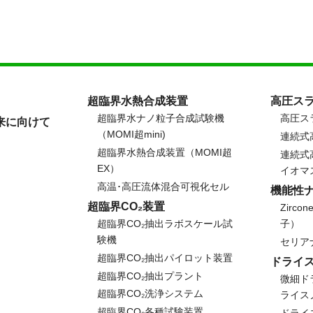
超臨界水熱合成装置
高圧ス
超臨界水ナノ粒子合成試験機
高圧ス
来に向けて
（MOMI超mini)
連続式
超臨界水熱合成装置（MOMI超
連続式
EX）
イオマ
高温･高圧流体混合可視化セル
機能性
超臨界CO₂装置
Zirc
超臨界CO₂抽出ラボスケール試
子）
験機
セリア
超臨界CO₂抽出パイロット装置
ドライ
超臨界CO₂抽出プラント
微細ド
超臨界CO₂洗浄システム
ライス
超臨界CO₂各種試験装置
ドライス