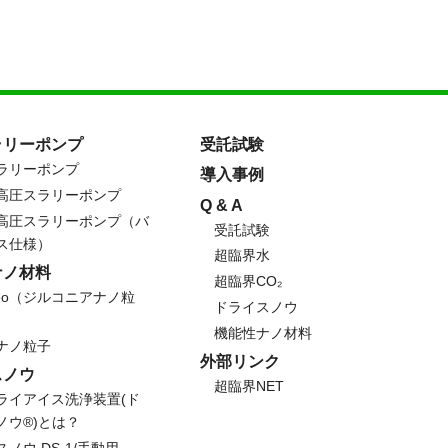
ラリーポンプ
受託試験
ラリーポンプ
導入事例
高圧スラリーポンプ
Q & A
高圧スラリーポンプ（バ
受託試験
ス仕様）
超臨界水
ナノ材料
超臨界CO₂
oneo（ジルコニアナノ粒
ドライスノウ
機能性ナノ材料
ナノ粒子
外部リンク
スノウ
超臨界NET
ライアイス洗浄装置(ド
ノウ®)とは？
ノウ DS-1/手動用