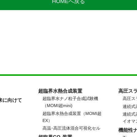
HOMEへ戻る
超臨界水熱合成装置
高圧ス
超臨界水ナノ粒子合成試験機
高圧ス
来に向けて
（MOMI超mini)
連続式
超臨界水熱合成装置（MOMI超
連続式
EX）
イオマ
高温･高圧流体混合可視化セル
機能性